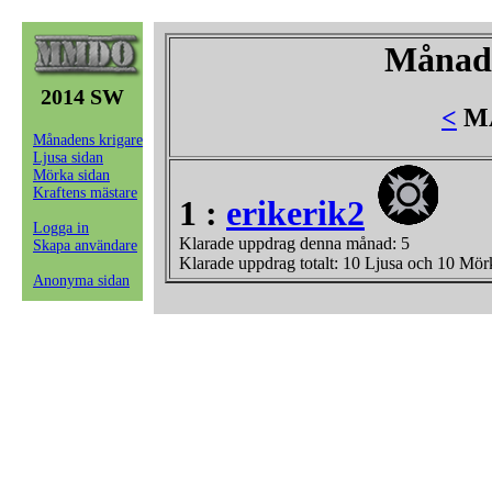
Månade
2014 SW
<
MA
Månadens krigare
Ljusa sidan
Mörka sidan
Kraftens mästare
1 :
erikerik2
Logga in
Klarade uppdrag denna månad: 5
Skapa användare
Klarade uppdrag totalt: 10 Ljusa och 10 Mör
Anonyma sidan