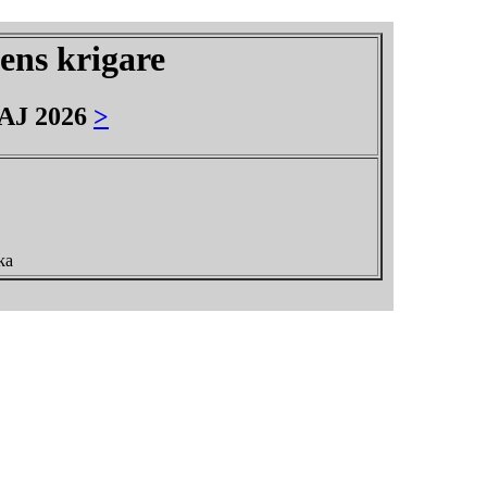
ns krigare
J 2026
>
ka