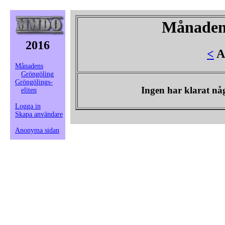
Månaden
2016
<
A
Månadens
Gröngöling
Gröngölings-
Ingen har klarat n
eliten
Logga in
Skapa användare
Anonyma sidan