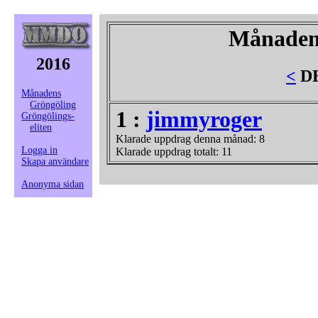
Månaden
2016
<
DE
Månadens
Gröngöling
1 :
jimmyroger
Gröngölings-
eliten
Klarade uppdrag denna månad: 8
Logga in
Klarade uppdrag totalt: 11
Skapa användare
Anonyma sidan