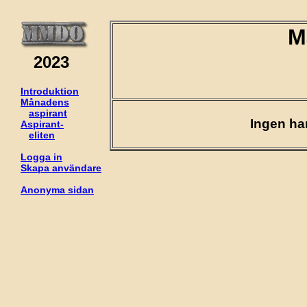
M
2023
Introduktion
Månadens
aspirant
Ingen ha
Aspirant-
eliten
Logga in
Skapa användare
Anonyma sidan