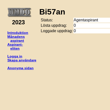
Bi57an
Status:
Agentaspirant
2023
Lösta uppdrag:
0
Loggade uppdrag:
0
Introduktion
Månadens
aspirant
Aspirant-
eliten
Logga in
Skapa användare
Anonyma sidan