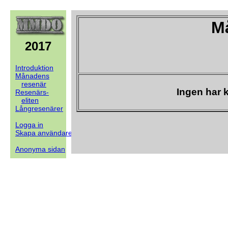
M
2017
Introduktion
Månadens
resenär
Ingen har 
Resenärs-
eliten
Långresenärer
Logga in
Skapa användare
Anonyma sidan