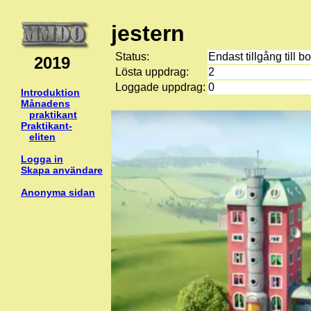
jestern
Status:
Endast tillgång till b
2019
Lösta uppdrag:
2
Loggade uppdrag:
0
Introduktion
Månadens
praktikant
Praktikant-
eliten
Logga in
Skapa användare
Anonyma sidan