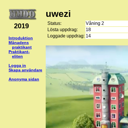
uwezi
Status:
Våning 2
2019
Lösta uppdrag:
18
Loggade uppdrag:
14
Introduktion
Månadens
praktikant
Praktikant-
eliten
Logga in
Skapa användare
Anonyma sidan