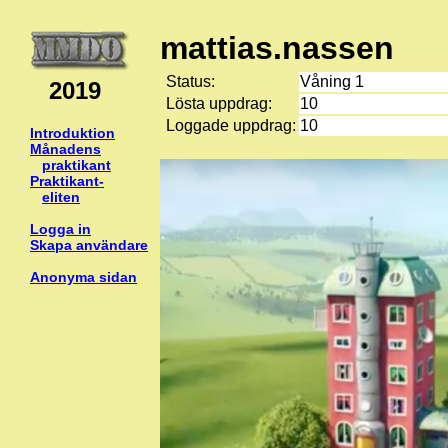
mattias.nassen
Status:
Våning 1
2019
Lösta uppdrag:
10
Loggade uppdrag:
10
Introduktion
Månadens
praktikant
Praktikant-
eliten
Logga in
Skapa användare
Anonyma sidan