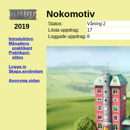
Nokomotiv
Status:
Våning 2
2019
Lösta uppdrag:
17
Loggade uppdrag:
8
Introduktion
Månadens
praktikant
Praktikant-
eliten
Logga in
Skapa användare
Anonyma sidan