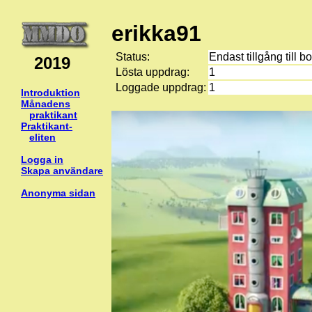
erikka91
Status:
Endast tillgång till b
2019
Lösta uppdrag:
1
Loggade uppdrag:
1
Introduktion
Månadens
praktikant
Praktikant-
eliten
Logga in
Skapa användare
Anonyma sidan