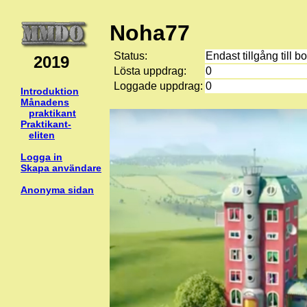
Noha77
Status:
Endast tillgång till b
2019
Lösta uppdrag:
0
Loggade uppdrag:
0
Introduktion
Månadens
praktikant
Praktikant-
eliten
Logga in
Skapa användare
Anonyma sidan