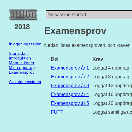
Ny session startad.
2018
Examensprov
Inloggningssajten
Nedan listas examensproven, och kraven fö
Startsidan
Introduktion
Del
Krav
Mata in koder
Mina uppdrag
Examensprov år 1
Loggat 4 uppdrag.
Examensprov
Examensprov år 2
Loggat 8 uppdrag 
Avsluta sessionen
Examensprov år 3
Loggat 12 uppdrag
Examensprov år 4
Loggat 16 uppdrag
Examensprov år 5
Loggat 20 uppdrag
FUTT
Loggat samtliga u